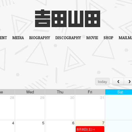
VENT
MEDIA
BIOGRAPHY
DISCOGRAPHY
MOVIE
SHOP
MAILM
today
ue
Wed
Thu
Fri
Sat
28
29
30
31
4
5
6
7
8月8日(土)＜