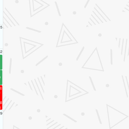
15
22
野
田
＠
賜
)
29