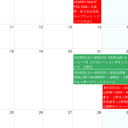
STARRY NIGHT
FES 2026＞＠長
野・富士見台高原
ロープウェイ ヘブ
ンスそのはら
11
12
13
14
18
19
20
21
8月22日(土)〜23日(日)【吉田山田×キ
ンコーズ】コラボレーション＠キンコ
ーズ・上野店
8月22日(土)〜23日(日)＜吉田山田展
2026上野〜SUMMER〜＞@東京・上
マルイ3Fパブリックスペース
8月23日(日)＜吉
山田祭り2026＞
東京・上野水上野
外音楽堂 (上野恩
公園野外ステージ
25
26
27
28