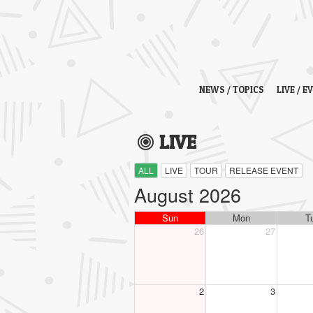
NEWS / TOPICS
LIVE / E
LIVE
ALL
LIVE
TOUR
RELEASE EVENT
August 2026
Sun
Mon
T
26
27
2
3