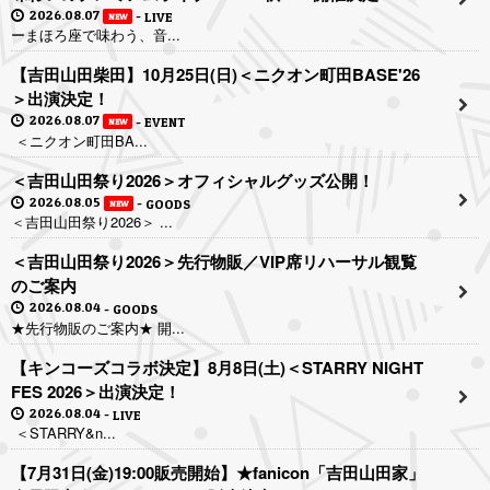
2026.08.07
LIVE
NEW
ーまほろ座で味わう、音...
【吉田山田柴田】10月25日(日)＜ニクオン町田BASE'26
＞出演決定！
2026.08.07
EVENT
NEW
＜ニクオン町田BA...
＜吉田山田祭り2026＞オフィシャルグッズ公開！
2026.08.05
GOODS
NEW
＜吉田山田祭り2026＞ ...
＜吉田山田祭り2026＞先行物販／VIP席リハーサル観覧
のご案内
2026.08.04
GOODS
★先行物販のご案内★ 開...
【キンコーズコラボ決定】8月8日(土)＜STARRY NIGHT
FES 2026＞出演決定！
2026.08.04
LIVE
＜STARRY&n...
【7月31日(金)19:00販売開始】★fanicon「吉田山田家」