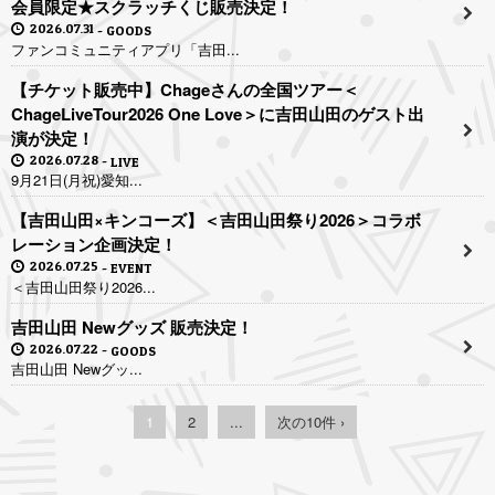
会員限定★スクラッチくじ販売決定！
2026.07.31
GOODS
ファンコミュニティアプリ「吉田...
【チケット販売中】Chageさんの全国ツアー＜
ChageLiveTour2026 One Love＞に吉田山田のゲスト出
演が決定！
2026.07.28
LIVE
9月21日(月祝)愛知...
【吉田山田×キンコーズ】＜吉田山田祭り2026＞コラボ
レーション企画決定！
2026.07.25
EVENT
＜吉田山田祭り2026...
吉田山田 Newグッズ 販売決定！
2026.07.22
GOODS
吉田山田 Newグッ...
1
2
...
次の10件 ›