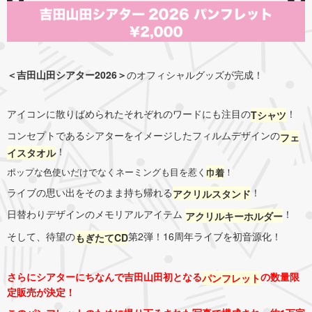
＜吉田山田シアター2026＞
のオフィシャルグッズが完成！
アイコンに散りばめられたそれぞれのワードにも注目の
！
Tシャツ
コンセプトであるシアターをイメージしたフィルムデザインの
フェ
！
イスタオル
ポップな色使いだけでなくネーミングも目を惹く
！
巾着
ライブの思い出をそのまま持ち帰れる
！
アクリルスタンド
日替わりデザインのメモリアルアイテム
！
アクリルキーホルダー
そして、待望の
第2弾！16周年ライブを初音源化！
もぎたてCD
さらにシアターにちなんで吉田山田初となる
の数量限
パンフレット
定販売が決定！