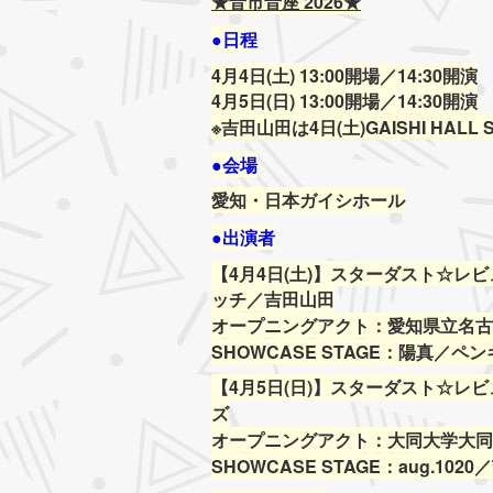
★音市音座 2026★
●日程
4月4日(土)
13:00開場／14:30開演
4月5日(日)
13:00開場／14:30開演
※吉田山田は4日(土)GAISHI HAL
●会場
愛知・日本ガイシホール
●出演者
【4月4日(土)】スターダスト☆
ッチ／吉田山田
オープニングアクト：愛知県立名古
SHOWCASE STAGE：陽真／ペ
【4月5日(日)】スターダスト☆レ
ズ
オープニングアクト：大同大学大同
SHOWCASE STAGE：aug.102