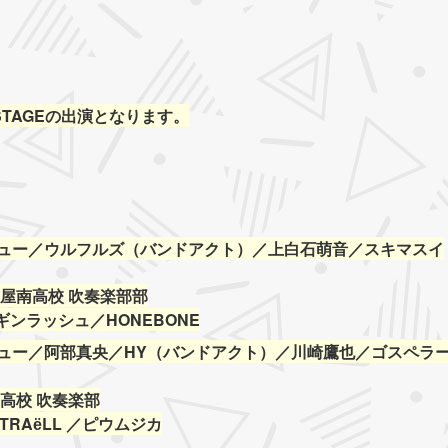
L STAGEの出演となります。
レビュー／ウルフルズ（バンドアクト）／上白石萌音／スキマスイ
屋南高校 吹奏楽部部
ンギンラッシュ／HONEBONE
ビュー／阿部真央／HY（バンドアクト）／川崎鷹也／ゴスペラ
高校 吹奏楽部
0／TRAёLL ／ピウムジカ