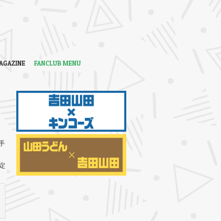
AGAZINE
FANCLUB MENU
手
定