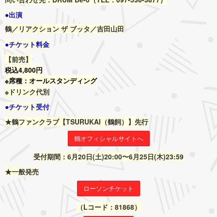
●出演
鶴／リアクション ザ ブッタ／吉田山田
●チケット料金
【前売】
税込4,800円
※席種：オールスタンディング
※ドリンク代別
●チケット受付
★鶴ファンクラブ【TSURUKAI（鶴飼）】先行
鶴オフィシャルサイトへ
受付期間：6月20日(土)20:00〜6月25日(木)23:59
★一般発売
ローソンチケット
（Lコード：81868）