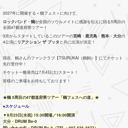
2027年に開催する＜鶴フェス＞に向けて、
ロックバンド・鶴
が全国のソウルメイトに感謝を伝えに回る5周目の
全国47都道府県ツアー！
3月からスタートしているこのツアーの
宮崎
・
鹿児島
・
熊本
・
大分
の
4公演に
リアクション ザ ブッタ
と共に出演が決定！
現在、鶴さんのファンクラブ【TSURUKAI（鶴飼）】にてチケット
先行受付中！
チケット一般発売は7月4日(土)スタート！
皆様のご来場をお待ちしております！
★鶴 5周目の47都道府県ツアー「鶴フェスへの道」★
●スケジュール
▼9月23日(水祝)
15:30開場／16:00開演
大分・DRUM Be-0
問い合わせ先：DRUM Be-0（TEL：097-536-3877）