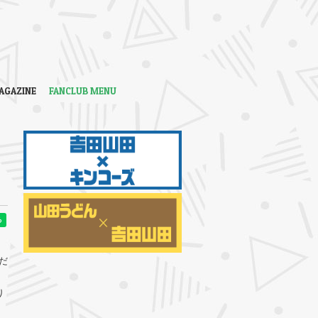
AGAZINE
FANCLUB MENU
だ
り