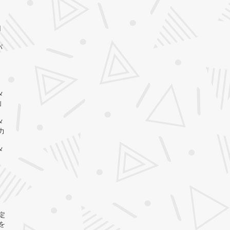
欄
パ
メ
｣
メ
力
メ
定
を