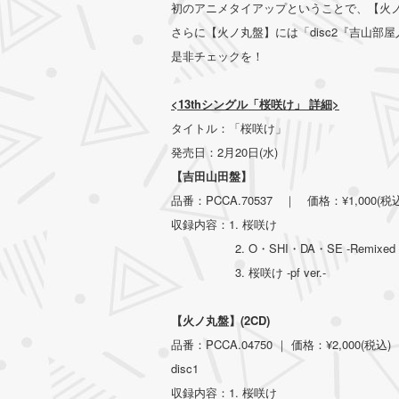
初のアニメタイアップということで、【火
さらに【火ノ丸盤】には「disc2『吉山
是非チェックを！
<13thシングル「桜咲け」 詳細>
タイトル：「桜咲け」
発売日：2月20日(水)
【吉田山田盤】
品番：PCCA.70537 ｜ 価格：¥1,000(税込
収録内容：1. 桜咲け
2. O・SHI・DA・SE -Remixed by C
3. 桜咲け -pf ver.-
【火ノ丸盤】(2CD)
品番：PCCA.04750 ｜ 価格：¥2,000(税込)
disc1
収録内容：1. 桜咲け