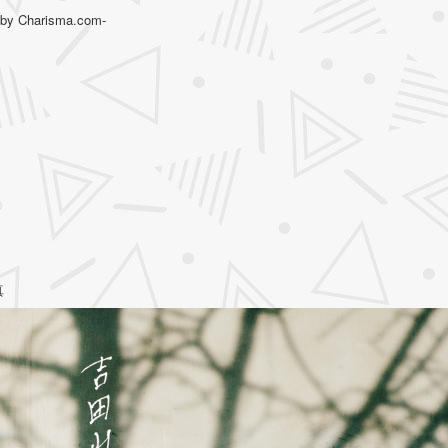
harisma.com-
真