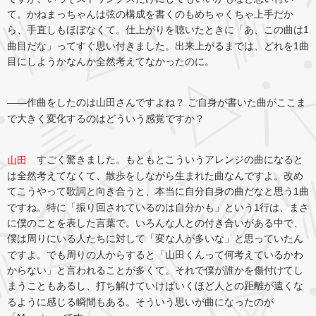
て。かねまっちゃんは弦の構成を書くのもめちゃくちゃ上手だか
ら、手直しもほぼなくて。仕上がりを聴いたときに「あ、この曲は1
曲目だな」ってすぐ思い付きました。出来上がるまでは、どれを1曲
目にしようかなんか全然考えてなかったのに。
――作曲をしたのは山田さんですよね？ ご自身が書いた曲がここま
で大きく変化するのはどういう感覚ですか？
すごく驚きました。もともとこういうアレンジの曲になると
山田
は全然考えてなくて、散歩をしながら生まれた曲なんですよ。改め
てこうやって歌詞と向き合うと、本当に自分自身の曲だなと思う1曲
ですね。特に「振り回されているのは自分かも」という1行は、まさ
に僕のことを表した言葉で。いろんな人との付き合いがある中で、
僕は周りにいる人たちに対して「変な人が多いな」と思っていたん
ですよ。でも周りの人からすると「山田くんって何考えているかわ
からない」と言われることが多くて。それで僕が誰かを傷付けてし
まうこともあるし、打ち解けていけばいくほど人との距離が遠くな
るように感じる瞬間もある。そういう思いが曲になったのが