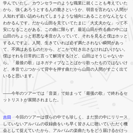
学んでいたし、カウンセラーのような職業に就くことも考えていた
から、強くあろうとする人の脆さというか、弱音を言わない人間が
人知れず追い詰められてしまうような傾向にあることがなんとなく
わかるんです。だから山田を見ていてたまに「大丈夫かな」って不
安になることがある。この曲に限らず、最近山田が作る曲の中には
山田のちょっと邪悪な本音が入っていて、それを見ると僕はホッと
するんですよ。人間、生きていれば必ず満たされない瞬間があっ
て、不満はあるものだから、どこかで吐き出さなければいけない。
僕はそれを日常的に言って解消するけど、山田はそうじゃないか
ら。「最後の歌」はネガティブなことばかり歌ったものではないけ
ど、本音でぶつかって背中を押す曲だから山田の人間がすごく出て
いると思います。
――今年のツアーでは「音楽」で始まって「最後の歌」で終わるセ
ットリストが展開されました。
今回のツアーは僕らの中でも珍しく、まだ世の中にリリース
吉田
していないアルバムの収録曲をいち早く皆さんに聴いていただく機
会として捉えていたから、アルバムの楽曲たちをどう届けるかけっ