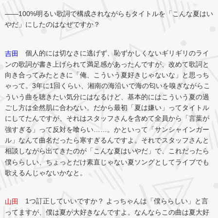
――100%明るい歌詞で構成されながらもタイトルを「こんな夏はい
やだ」にしたのはなぜですか？
個人的には切なさに逃げず、恥ずかしくないギリギリのライ
吉田
ンの歌詞が書き上げられて満足感があったんですが、改めて歌詞と
向き合ってみたときに「俺、こういう夏好きじゃないな」と思っち
ゃって。3年に1回くらい、湘南の海沿いで海の匂いを嗅ぎながらこ
ういう曲を聴きたい気分にはなるけど、基本的にはこういう夏の過
ごし方は全然肌に合わない。だから最初「夏は嫌い」ってタイトル
にしてたんですが、それはスタッフさんを含めて全員から「言葉が
強すぎる」って反対を喰らい……。かといって「サンシャインガー
ル」なんて曲名だったら寒すぎるんですよ。それでスタッフさんと
相談しながら出てきたのが「こんな夏はいやだ」で、これだったら
僕ららしい、ちょっとだけ素直じゃない夏ソングとしてライブでも
歌えるんじゃないかなと。
1つ訂正していいですか？ よっちゃんは「僕ららしい」と言
山田
ってますが、僕は夏が大好きなんですよ。なんならこの曲は夏大好