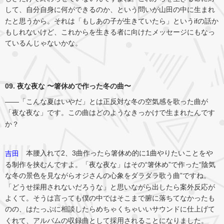
して、自分自身に何ができるのか、という問いが山田の中に生まれ
たと思うから。それは「もしあの子が生きていたら」というifの話か
もしれないけど、これからを生きる者に向けたメッセージにもなっ
ているんじゃないかな。
09. 夜な夜な 〜箸休めで作った冬の曲〜
――「こんな夏はいやだ」とは正反対な冬の空気感を歌った曲が
「夜な夜な」です。この曲はどのようなきっかけで生まれたんです
か？
本腰入れて2、3曲作ったら箸休め的に1曲やりたいことをや
吉田
る制作を挟むんですよ。「夜な夜な」はその“箸休め”で作った“陰気
な冬の景色を見ながらオジさんの心象をダラダラ歌う曲”ですね。
「どうせ採用されないだろうな」と思いながら出したら案外反応が
よくて。そうは言っても僕の中ではそこまで腑に落ちてなかったも
のの、はたっぷに相談したらめちゃくちゃいいサウンドに仕上げて
くれて、アルバムの収録曲として採用されることになりました。