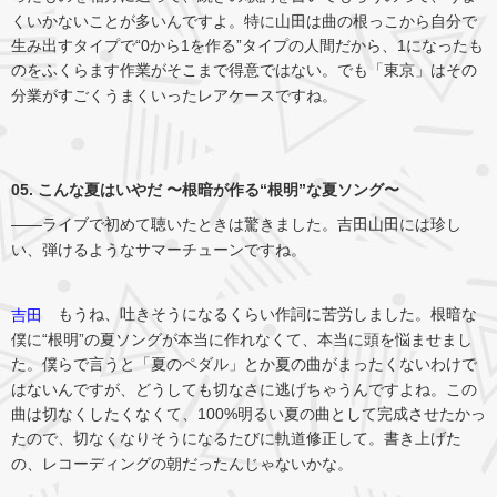
くいかないことが多いんですよ。特に山田は曲の根っこから自分で
生み出すタイプで“0から1を作る”タイプの人間だから、1になったも
のをふくらます作業がそこまで得意ではない。でも「東京」はその
分業がすごくうまくいったレアケースですね。
05. こんな夏はいやだ 〜根暗が作る“根明”な夏ソング〜
――ライブで初めて聴いたときは驚きました。吉田山田には珍し
い、弾けるようなサマーチューンですね。
もうね、吐きそうになるくらい作詞に苦労しました。根暗な
吉田
僕に“根明”の夏ソングが本当に作れなくて、本当に頭を悩ませまし
た。僕らで言うと「夏のペダル」とか夏の曲がまったくないわけで
はないんですが、どうしても切なさに逃げちゃうんですよね。この
曲は切なくしたくなくて、100%明るい夏の曲として完成させたかっ
たので、切なくなりそうになるたびに軌道修正して。書き上げた
の、レコーディングの朝だったんじゃないかな。