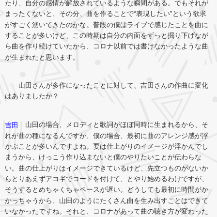
たり、自分の感情が解放されているような瞬間がある。でもそれが
まったくないと、その分、曲を作ることで“表現したい”という欲求
がすごく湧いてきたのかな。普段の僕はライブで感じたことを曲に
することが多いけど、この時期は自分の内面をずっと掘り下げなが
ら曲を作り続けていたから、コロナ以前では書けなかったような曲
が生まれたと思います。
――山田さんが多作になったことに対して、吉田さんの作曲に変化
はありましたか？
山田の場合、メロディと歌詞がほぼ同時に生まれるから、そ
吉田
れが曲の種になるんですが、僕の場合、最初に曲のアレンジ感が浮
かぶことが多いんですよね。要は仕上がりのイメージが浮かんでし
まうから、けっこう作り込まないと僕のやりたいことが伝わらな
い。曲の仕上がりはイメージできているけど、先立つものがないか
らとりあえずアコギでコードを付けて、とやり始めるわけですが、
そうするとめちゃくちゃペースが遅い。どうしても最初に時間がか
かっちゃうから、山田のようにたくさん曲を生み出すことはできて
いなかったですね。それと、コロナがあって曲の聴き方が変わった