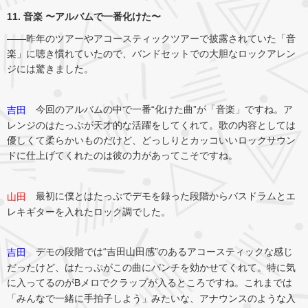
11. 音楽 〜アルバムで一番化けた〜
――昨年のツアーやアコースティックツアーで披露されていた「音
楽」に聴き慣れていたので、バンドセットでの大胆なロックアレン
ジには驚きました。
今回のアルバムの中で一番“化けた曲”が「音楽」ですね。ア
吉田
レンジのはたっぷが天才的な活躍をしてくれて。歌の内容としては
優しくて柔らかいものだけど、どっしりとカッコいいロックサウン
ドに仕上げてくれたのは彼の力があってこそですね。
最初に僕とはたっぷでデモを録った段階からバスドラムとエ
山田
レキギターを入れたロック調でした。
デモの段階では“吉田山田感”のあるアコースティックな感じ
吉田
だったけど、はたっぷがこの曲にパンチを効かせてくれて。特に気
に入ってるのがBメロでクラップが入るところですね。これまでは
「みんなで一緒に手拍子しよう」みたいな、アナウンスのような入