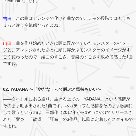
「Monster」です。
この曲はアレンジで化けた曲なので、デモの段階ではもうち
吉田
ょっと違う空気感だったよね。
曲を作り始めたときに頭に浮かべていたモンスターのイメー
山田
ジと、アレンジされたあとに頭に浮かぶモンスターのイメージがす
ごく変わったので、編曲のすごさ、音楽のすごさを改めて感じた1曲
ですね。
02. YADANA 〜「やだな」って叫ぶと気持ちいい〜
――タイトルにある通り、生きる上での「YADANA」という感情が
そのまま吐き出された1曲です。ネガティブな感情をそのまま歌詞に
して歌うというのは、三部作（2017年から19年にかけてリリースさ
れた「変身」「欲望」「証命」の3作品）以降に定着したスタイルで
すよね。