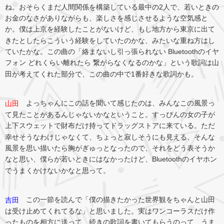
ね。おそらくまだ人間関係を構築している最中の2人で、若いときの
お金のなさがありながらも、楽しさを感じさせるような空気感と
か。僕は上京を経験したことがないけど、もし地方から東京に出て
きたとしたらこういう経験をしていたのかな、みたいな重ね方はし
ていたかな。この曲の「絡まないし引っ張られない Bluetoothのイヤ
フォン どれくらい離れたら 繋がらなくなるのかな」という歌詞は山
田が考えてくれた部分で、この曲の中で1番好きな歌詞かも。
よっちゃんにこの話を聞いて感じたのは、みんなこの風景っ
山田
て見たことがあるんじゃないかなということ。すっぴんの女の子が
上下スウェットで財布だけ持ってドラッグストアに来ている。ただ
幸せそうなわけじゃなくて、ちょっと寂しそうにも見える、そんな
風景を思い描いたら胸がぎゅっとなったので、それをどう表そうか
なと思い、僕らが若いときにはなかったけど、Bluetoothのイヤホン
でうまくかけないかなと思って。
この一節を読んで「僕の描きたかった世界観をちゃんと山田
吉田
は受け止めてくれてるな」と思いました。実はワンコーラスだけ作
ったものを相方に送って、続きの歌詞を書いてもらうのって、うま