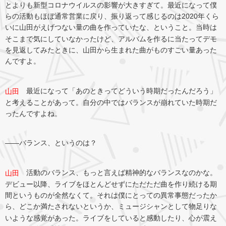
とよりも新型コロナウイルスの影響が大きすぎて。最近になって僕
らの活動もほぼ通常営業に戻り、振り返って感じるのは2020年くら
いに山田がえげつない量の曲を作っていたな、ということ。当時は
そこまで気にしていなかったけど、アルバムを作るに当たってデモ
を見返してみたときに、山田から生まれた曲がものすごい量あった
んですよ。
最近になって「あのときってどういう時期だったんだろう」
山田
と考えることがあって。自分の中ではバランスが崩れていた時期だ
ったんですよね。
――バランス、というのは？
活動のバランス、もっと言えば精神的なバランスなのかな。
山田
デビュー以降、ライブをほとんどせずにただただ曲を作り続ける期
間というものが全然なくて。それは僕にとっての異常事態だったか
ら、どこか満たされないというか、ミュージシャンとして物足りな
いような感覚があった。ライブをしていると感動したり、心が震え