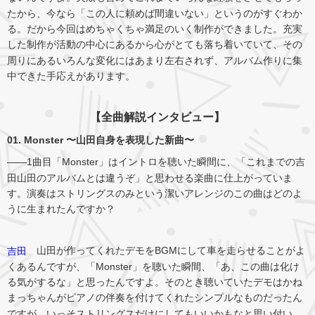
たから、今なら「この人に頼めば間違いない」というのがすぐわか
る。だから今回はめちゃくちゃ満足のいく制作ができました。充実
した制作が活動の中心にあるから心がとても落ち着いていて、その
周りにあるいろんな変化にはあまり左右されず、アルバム作りに集
中できた手応えがあります。
【全曲解説インタビュー】
01. Monster 〜山田自身を表現した新曲〜
――1曲目「Monster」はイントロを聴いた瞬間に、「これまでの吉
田山田のアルバムとは違うぞ」と思わせる楽曲に仕上がっていま
す。演奏はストリングスのみという潔いアレンジのこの曲はどのよ
うに生まれたんですか？
山田が作ってくれたデモをBGMにして車を走らせることがよ
吉田
くあるんですが、「Monster」を聴いた瞬間、「あ、この曲は化け
る気がするな」と思ったんですよ。そのとき聴いていたデモはかね
まっちゃんがピアノの伴奏を付けてくれたシンプルなものだったん
ですが、いっそストリングスだけにしてもいいかもなと思い付い