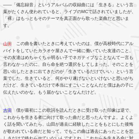
――「備忘録音」というアルバムの収録曲には「生きる」という言
葉がたくさん使われていると、ライブのMCで話されていましたが、
「裸」はもっともそのテーマを真正面から歌った楽曲だと思いま
す。
この曲を書いたときに考えていたのは、僕が高校時代にアル
山田
バイトをしていたカラオケ屋さんで一緒に働いていた友達のこと。
その友達はめちゃくちゃ明るい子でネガティブなことなんて一言も
言わなかったのに、自ら命を絶つ選択をしてしまった。そのことを
思い出したときに出てきたのが「生きているだけでいい」という言
葉でした。生きていると、何かやり遂げないといけないと思いがち
だけど、生きているだけで本当にすごいことなんだと僕はあの子に
伝えたいのかな。もう届かないことなんだけど。
僕が最初にこの歌詞を読んだときに受け取った印象は逆で、
吉田
これからを生きる者に向けて歌った曲だと思ったんですよ。よくよ
く話を聞いてみたら、山田が過去に経験したことをもとにした後悔
が歌われている曲だと知って。でもこの曲は過去にあったことを悲
しさだけで終わらせていないんですよね。これからを生きる命に対