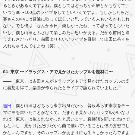
るときがあるんですよね。僕としてはどっちが正解とかもなくて、
いつも80〜100点のライブをしてもいいんですよ。もしかしたらお
客さんの中には普通に歌ってほしいと思っている人もいるかもしれ
ない。でも僕は「なんか今日、楽しかったね」って思ってもらいた
いし、僕も山田とふざけて楽しみたい思いがある。だから前回と違
う楽しさだったり、前回よりもいいライブを目指して山田に茶々を
入れちゃうんですよね（笑）。
04. 東京 〜ドラッグストアで見かけたカップルを題材に〜
――「東京」は吉田さんがドラッグストアで見かけたカップルの姿
に着想を得て、楽曲が作られたとライブで語られていました。
僕と山田はどちらも東京出身だから、普段暮らす東京をテー
吉田
マに曲を書いたことがなくて。たまたま見かけたカップルがいなけ
れば「東京」は生まれなかったと思います。直接話を聞いたわけで
もないし、見かけただけだから曲で描いていることは僕の妄想でし
かないんですが、そのカップルがあまりにも生々しかったんですよ