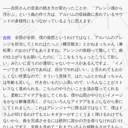
――吉田さんの音楽の聴き方が変わったことや、「アレンジ感から
浮かぶ」という曲の作り方は、アルバムの収録曲に表れているサウ
ンドの多様性にもつながっているように思えます。
全部が全部、僕の発想というわけではなく、アルバムのアレ
吉田
ンジを担当してくれたはたっぷ（幡宮航太）とかねまっちゃん（兼
松衆）のおかげでもありますね。アレンジの依頼って難しくて、曲
の仕上がりをお願いしたのに「ここをもうちょっとこうして欲し
い」みたいに言うのが適切じゃないケースがあるんですよ。「イメ
ージできているのであれば、自分でやればいい」と言われてもおか
しくない作業なので。そういう意味で、はたっぷとかねまっちゃん
は年齢も近いし、付き合いもだいぶ長いので、いろんなことがスト
レスなく進められる。こちらのやりたいことを汲み取ってくれる
し、柔軟にアイデアを出してくれる。僕や山田がやりたいイメージ
をかなり解像度高く、さらにいろんなアイデアをまぶしながら形に
してくれました。これはアレンジャーに限る話ではなくて、僕はド
ラムが叩けるわけでもエレキギターがすごくうまく弾けるわけでも
ないから、曲を完成させるには絶対に誰かの力を借りなければいけ
ないんですよ。失敗も含めてこれまでいろんな経験をさせてもらっ