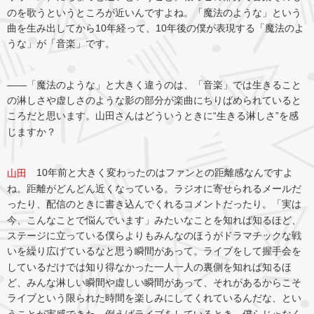
のを歌うというところが近いんですよね。「魔法のような」という
曲を生み出してから10年経って、10年後の僕が表現する「魔法のよ
うな」が「音楽」です。
――「魔法のような」と大きく違うのは、「音楽」では生きること
の淋しさや虚しさのような影の部分が楽曲にちりばめられていると
ころだと思います。山田さんはどういうときに“生きる淋しさ”を感
じますか？
10年前と大きく変わったのはファンとの距離感なんですよ
山田
ね。距離がどんどん近くなっている。ラジオに寄せられるメールだ
ったり、配信のときに書き込んでくれるコメントだったり。「実は
今、こんなことで悩んでいます」みたいなことを知れば知るほど、
ステージに立っている僕らよりもみんなのほうがドラマチックな戦
いを繰り広げているなと思う瞬間があって。ライブをして握手会を
しているだけでは知り得なかった一人一人の裏側を知れば知るほ
ど、みんな淋しい瞬間や虚しい瞬間があって、それがあるからこそ
ライブという限られた時間を楽しみにしてくれているんだな、とい