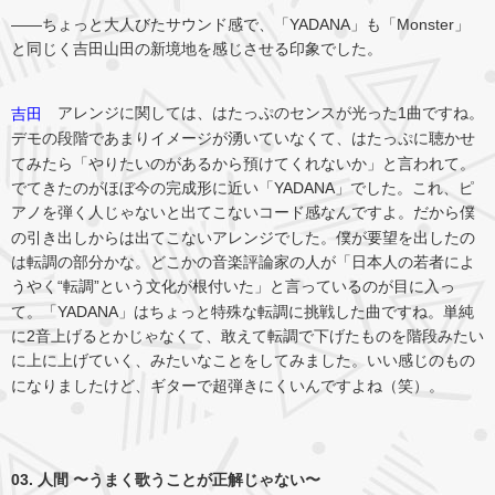
――ちょっと大人びたサウンド感で、「YADANA」も「Monster」
と同じく吉田山田の新境地を感じさせる印象でした。
アレンジに関しては、はたっぷのセンスが光った1曲ですね。
吉田
デモの段階であまりイメージが湧いていなくて、はたっぷに聴かせ
てみたら「やりたいのがあるから預けてくれないか」と言われて。
でてきたのがほぼ今の完成形に近い「YADANA」でした。これ、ピ
アノを弾く人じゃないと出てこないコード感なんですよ。だから僕
の引き出しからは出てこないアレンジでした。僕が要望を出したの
は転調の部分かな。どこかの音楽評論家の人が「日本人の若者によ
うやく“転調”という文化が根付いた」と言っているのが目に入っ
て。「YADANA」はちょっと特殊な転調に挑戦した曲ですね。単純
に2音上げるとかじゃなくて、敢えて転調で下げたものを階段みたい
に上に上げていく、みたいなことをしてみました。いい感じのもの
になりましたけど、ギターで超弾きにくいんですよね（笑）。
03. 人間 〜うまく歌うことが正解じゃない〜