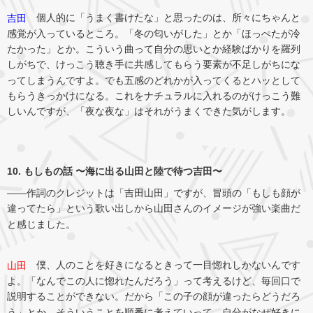
個人的に「うまく書けたな」と思ったのは、所々にちゃんと
吉田
感覚が入っているところ。「冬の匂いがした」とか「ほっぺたが冷
たかった」とか。こういう曲って自分の思いとか経験ばかりを羅列
しがちで、けっこう聴き手に共感してもらう要素が不足しがちにな
ってしまうんですよ。でも五感のどれかが入ってくるとハッとして
もらうきっかけになる。これをナチュラルに入れるのがけっこう難
しいんですが、「夜な夜な」はそれがうまくできた気がします。
10. もしもの話 〜海に出る山田と陸で待つ吉田〜
――作詞のクレジットは「吉田山田」ですが、冒頭の「もしも顔が
違ってたら」という歌い出しから山田さんのイメージが強い楽曲だ
と感じました。
僕、人のことを好きになるときって一目惚れしかないんです
山田
よ。「なんでこの人に惚れたんだろう」って考えるけど、毎回口で
説明することができない。だから「この子の顔が違ったらどうだろ
う」とか、そういうことを順番に考えていって、自分がなぜ好きに