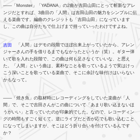
――「Monster」「YADANA」の2曲が吉田山田にとって斬新なアレ
ンジだとすれば、3曲目の「人間」は吉田山田の魅力をシンプルに伝
える楽曲です。編曲のクレジットも「吉田山田」になっています
し、この曲は自分たちで仕上げまで持っていったわけですよね。
「人間」はデモの段階でほぼ出来上がっていたから、アレン
吉田
ジャーさんの手を借りるまでもなかったというか（笑）。ギター弾
いて歌を入れた段階で、この曲は何も足さなくていいな、と思え
た。「人間」という曲は、素朴なことを歌っているようで実はけっ
こう深いことを歌っている楽曲で、そこに余計な味付けはいらない
かもなって。
――「焼き魚」の取材時にレコーディングをしていた楽曲が「人
間」で、そこで吉田さんがこの曲について「あまり歌い込まないほ
うがいい」と言っていたのが印象的でした。なので、レコーディン
グの時間もすごく短くて。逆にライブだと否が応でも歌い込むこと
になってしまいますが、そこはどう折り合いを付けているんです
か？