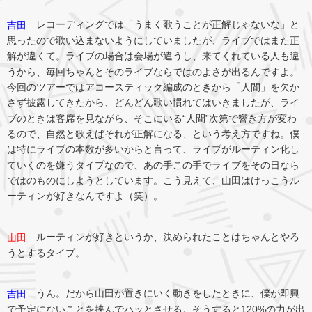
レコーディングでは「うまく歌うことが正解じゃないな」と
吉田
思ったので歌い込まないようにしていましたが、ライブではまた正
解が違くて。ライブの場合は会場が違うし、来てくれている人も違
うから、毎回ちゃんとそのライブならではのよさが出るんですよ。
今回のツアーではアコースティック編成のときから「人間」を欠か
さず披露してきたから、どんどん歌い慣れてはいきましたが、ライ
ブのときは客席を見ながら、そこにいる“人間”次第で響き方が変わ
るので、自然と歌えばそれが正解になる、という考え方ですね。僕
は特にライブの本数が多いからと言って、ライブがルーティン化し
ていくのを嫌うタイプなので、あの手この手でライブをその日なら
ではのものにしようとしています。こう見えて、山田はけっこうル
ーティンが好きなんですよ（笑）。
ルーティンが好きというか、決められたことはちゃんとやろ
山田
うとするタイプ。
うん。だから山田が置きにいく動きをしたときに、僕が即興
吉田
で予定にないことを挟んでハッとさせる。そうすると120%の力が出