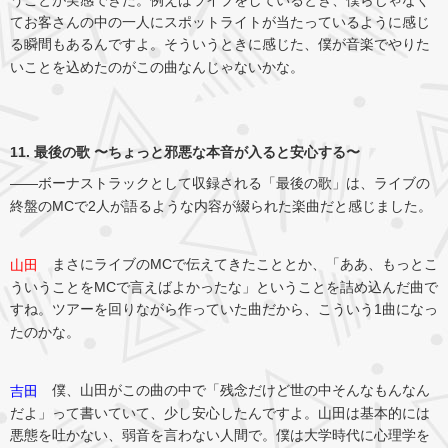
うことが実感できた。例えばライブをしているとき、僕らじゃなく
てお客さんの中の一人にスポットライトが当たっているように感じ
る瞬間もあるんですよ。そういうときに感じた、僕が音楽でやりた
いことを込めたのがこの曲なんじゃないかな。
11. 最後の歌 〜ちょっと邪悪な本音が入ると安心する〜
――ボーナストラックとして収録される「最後の歌」は、ライブの
終盤のMCで2人が語るような内容が綴られた楽曲だと感じました。
まさにライブのMCで伝えてきたこととか、「ああ、もっとこ
山田
ういうことをMCで言えばよかったな」ということを詰め込んだ曲で
すね。ツアーを回りながら作っていた曲だから、こういう1曲になっ
たのかな。
僕、山田がこの曲の中で「残念だけど世の中そんなもんなん
吉田
だよ」って書いていて、少し安心したんですよ。山田は基本的には
悪態を吐かない、弱音を言わない人間で。僕は大学時代に心理学を