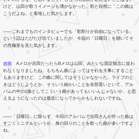
けど、山田が歌うイメージも湧かなかった。割と自然に「この曲は
こうだよね」と着地した気がします。
――これまでものインタビューでも「歌割りが自由になっている」
という話はたびたび出ていましたが、今回の「日曜日」を聴いてそ
の究極形を見た気がします。
Aメロが吉田だったらBメロは山田、みたいな固定観念に捉わ
吉田
れなくなりましたね。もちろん曲によってはそれを大事にすること
もありますけど、この曲に関してはそうじゃなかった。ライブのと
きはどうしようとか、そういう細かいことを全部置いといて、アル
バムの中の1曲としてこういう曲があってもいいんじゃないか、と思
えるようになったのは最近になってからかもしれないですね。
――「日曜日」に限らず、今回のアルバムで吉田さんが作った曲は
すごくミニマルというか、身の回りのことを歌った曲が多いですよ
ね。