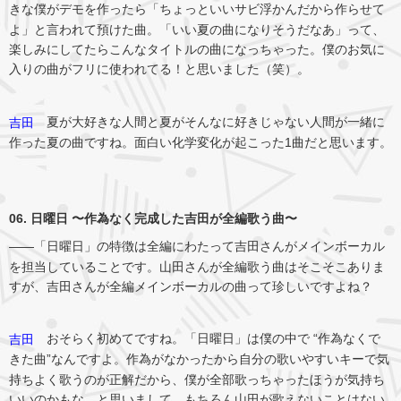
きな僕がデモを作ったら「ちょっといいサビ浮かんだから作らせて
よ」と言われて預けた曲。「いい夏の曲になりそうだなあ」って、
楽しみにしてたらこんなタイトルの曲になっちゃった。僕のお気に
入りの曲がフリに使われてる！と思いました（笑）。
夏が大好きな人間と夏がそんなに好きじゃない人間が一緒に
吉田
作った夏の曲ですね。面白い化学変化が起こった1曲だと思います。
06. 日曜日 〜作為なく完成した吉田が全編歌う曲〜
――「日曜日」の特徴は全編にわたって吉田さんがメインボーカル
を担当していることです。山田さんが全編歌う曲はそこそこありま
すが、吉田さんが全編メインボーカルの曲って珍しいですよね？
おそらく初めてですね。「日曜日」は僕の中で “作為なくで
吉田
きた曲”なんですよ。作為がなかったから自分の歌いやすいキーで気
持ちよく歌うのが正解だから、僕が全部歌っちゃったほうが気持ち
いいのかもな、と思いまして。もちろん山田が歌えないことはない