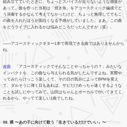
組み立てていたときに、ちょっとスパイスが足りないような感覚が
あって。曲を作った当初は「焼き魚」をアコースティック編成でど
う演奏するかなんて考えてなかったけど、ちょっと無理してでもこ
の曲を入れたほうが面白くなる予感がしていました。まあ、この曲
をどうライブに入れるかは悩みどころだったんですが（笑）。
――アコースティックギター1本で再現できる曲ではありませんから
ね。
「アコースティックでそんなことやっちゃうの？」みたいな
吉田
インパクトを、この曲なら与えられる気がしたんですよね。実際や
ってみたらけっこう楽しくて、その日の気分によってBPMを変え
て、ダルそうに弾く日もあれば、サビだけめっちゃ速くするような
ことも試しにやってみて。山田はちゃんとボーカルで付いてきてく
れるから、やってて楽しい1曲でしたね。
08. 裸 〜あの子に向けて歌う「生きているだけでいい」〜