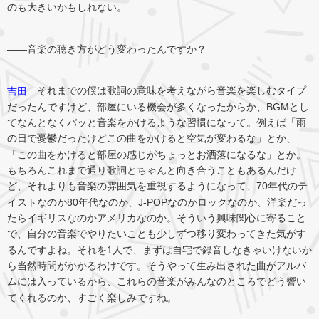
のも大きいかもしれない。
――音楽の聴き方がどう変わったんですか？
それまでの僕は歌詞の意味を考えながら音楽を楽しむタイプ
吉田
だったんですけど、部屋にいる機会が多くなったからか、BGMとし
てなんとなくパッと音楽をかけるような習慣になって。例えば「雨
の日で憂鬱だったけどこの曲をかけると空気が変わるな」とか、
「この曲をかけると部屋の感じがちょっとお洒落になるな」とか。
もちろんこれまで通り歌詞とちゃんと向き合うこともあるんだけ
ど、それよりも音楽の雰囲気を重視するようになって、70年代のテ
イストなのか80年代なのか、J-POPなのかロックなのか、洋楽だっ
たらイギリスなのかアメリカなのか。そういう興味関心に寄ること
で、自分の音楽でやりたいことも少しずつ移り変わってきた気がす
るんですよね。それを1人で、まずは自宅で録音しなきゃいけないか
ら当然時間がかかるわけです。そうやって生み出された曲がアルバ
ムには入っているから、これらの音楽がみんなのところでどう響い
てくれるのか、すごく楽しみですね。