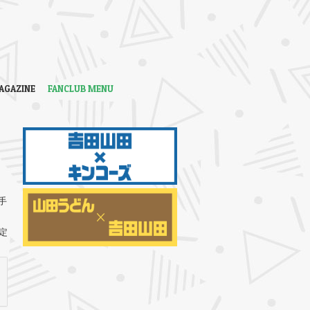
AGAZINE
FANCLUB MENU
手
定