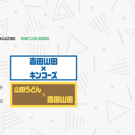
AGAZINE
FANCLUB MENU
手
定