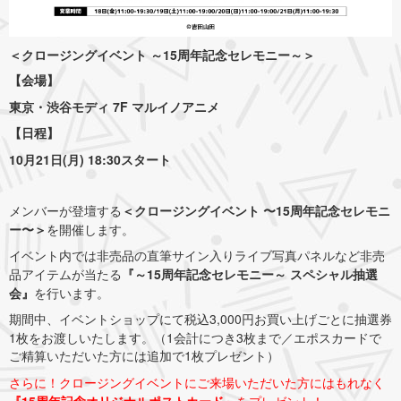
＜クロージングイベント ～15周年記念セレモニー～＞
【会場】
東京・渋谷モディ 7F マルイノアニメ
【日程】
10月21日(月) 18:30スタート
メンバーが登壇する
＜クロージングイベント 〜15周年記念セレモニ
ー〜＞
を開催します。
イベント内では非売品の直筆サイン入りライブ写真パネルなど非売
品アイテムが当たる
『～15周年記念セレモニー～ スペシャル抽選
会』
を行います。
期間中、イベントショップにて税込3,000円お買い上げごとに抽選券
1枚をお渡しいたします。（1会計につき3枚まで／エポスカードで
ご精算いただいた方には追加で1枚プレゼント）
さらに！クロージングイベントにご来場いただいた方にはもれなく
『15周年記念オリジナルポストカード』
をプレゼント！