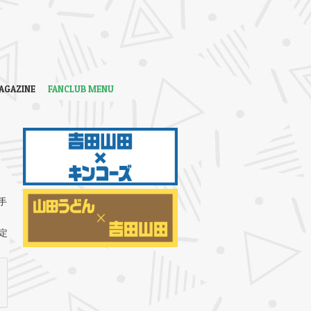
AGAZINE
FANCLUB MENU
手
定