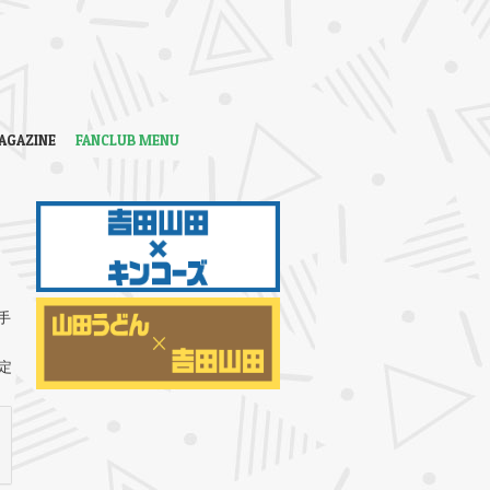
AGAZINE
FANCLUB MENU
手
定