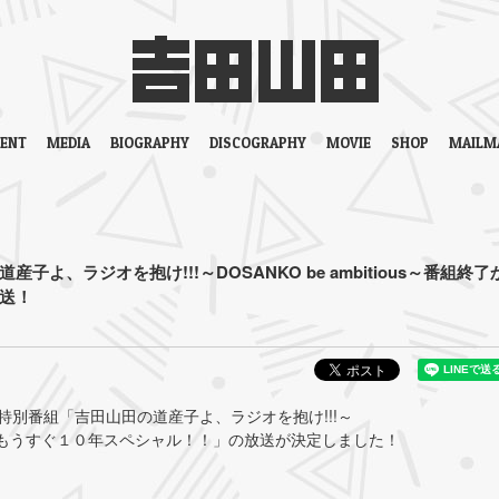
VENT
MEDIA
BIOGRAPHY
DISCOGRAPHY
MOVIE
SHOP
MAILM
産子よ、ラジオを抱け!!!～DOSANKO be ambitious～番組終了
送！
にて特別番組「吉田山田の道産子よ、ラジオを抱け!!!～
組終了からもうすぐ１０年スペシャル！！」の放送が決定しました！