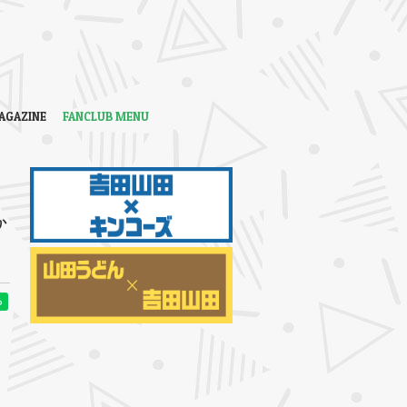
AGAZINE
FANCLUB MENU
か