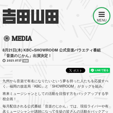
MENU
MEDIA
8月21日(木) KBC×SHOWROOM 公式音楽バラエティ番組
「音楽のじかん」出演決定！
2025.07.17
WEB
九州から音楽で有名になりたいという夢を持った人たちを応援すべ
く、福岡の放送局「KBC」と「SHOWROOM」がタッグを組み、
将来ミュージシャンとしての活動を目指す方をバックアップする学
校企画！
毎月配信される公式番組「音楽のじかん」では、現役ライバーや有
名ミュージシャンが講師になって生徒の皆さんの活動をバックアッ