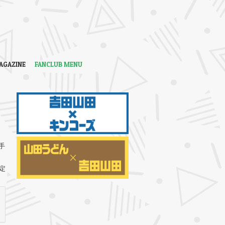
AGAZINE
FANCLUB MENU
手
定