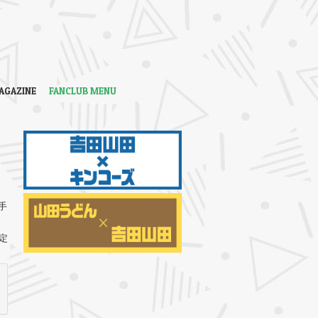
AGAZINE
FANCLUB MENU
手
定