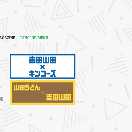
AGAZINE
FANCLUB MENU
手
定