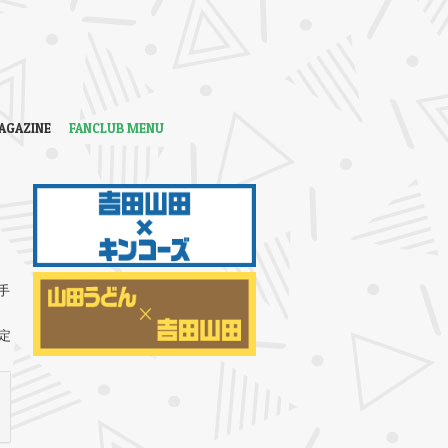
AGAZINE
FANCLUB MENU
手
定