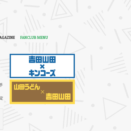
AGAZINE
FANCLUB MENU
手
定