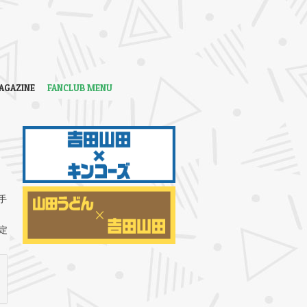
AGAZINE
FANCLUB MENU
手
定