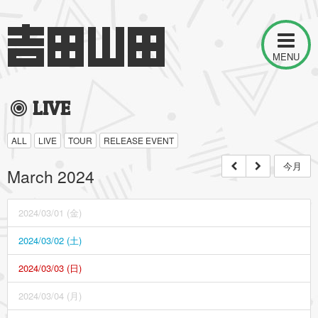
MENU
LIVE
ALL
LIVE
TOUR
RELEASE EVENT
今月
March 2024
2024/03/01 (金)
2024/03/02 (土)
2024/03/03 (日)
2024/03/04 (月)