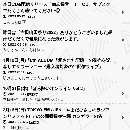
本日CD&配信リリース「備忘録音」！！CD、サブスク
でたくさん聴いてください🎧
2023.05.17
LIVE
こんにちは🙋‍♀️ ...
昨日は『吉田山田祭り2022』ありがとうございました🌈
汗だくだくで健康になった気がします。
2022.08.08
LIVE
みなさんこんにちは🙋‍...
1月10日(月)「8th ALBUM「愛された記憶」の発売を記
念してタワーレコード購入者対象の生配信ライブ」
2022.01.11
LIVE
明けましておめでとうございます...
10月21日(木)『ほろ酔いオンライン Vol.2』
2021.10.21
EVENT
本日開催しました『ほろ酔いオン...
2月16日(日) TOKYO FM / JFN「やまだひさしのラジア
ンリミテッドF」の公開収録＠沖縄 ガンガラーの谷
2020.02.17
RADIO
2月16日(日) T...