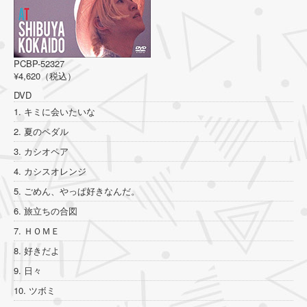
PCBP-52327
¥4,620（税込）
DVD
1. キミに会いたいな
2. 夏のペダル
3. カシオペア
4. カシスオレンジ
5. ごめん、やっぱ好きなんだ。
6. 旅立ちの合図
7. ＨＯＭＥ
8. 好きだよ
9. 日々
10. ツボミ