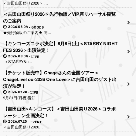
＜吉田山田祭り2026＞ ...
＜吉田山田祭り2026＞先行物販／VIP席リハーサル観覧
のご案内
2026.08.04
GOODS
★先行物販のご案内★ 開...
【キンコーズコラボ決定】8月8日(土)＜STARRY NIGHT
FES 2026＞出演決定！
2026.08.04
LIVE
＜STARRY&n...
【チケット販売中】Chageさんの全国ツアー＜
ChageLiveTour2026 One Love＞に吉田山田のゲスト出
演が決定！
2026.07.28
LIVE
9月21日(月祝)愛知...
【吉田山田×キンコーズ】＜吉田山田祭り2026＞コラボ
レーション企画決定！
2026.07.25
EVENT
＜吉田山田祭り2026...