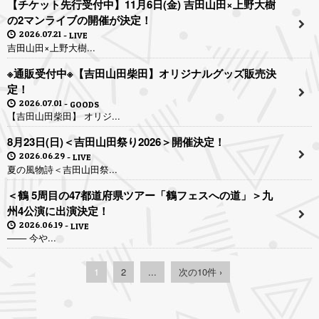
【チケット先行受付中】11月6日(金) 吉田山田×上野大樹
の2マンライブの開催が決定！
2026.07.21
LIVE
吉田山田×上野大樹...
※通販受付中※【吉田山田柴田】オリジナルグッズ販売決
定！
2026.07.01
GOODS
【吉田山田柴田】 オリジ...
8月23日(日)＜吉田山田祭り2026＞開催決定！
2026.06.29
LIVE
夏の風物詩＜吉田山田祭...
＜鶴 5周目の47都道府県ツアー「鶴フェスへの道」＞九
州4公演に出演決定！
2026.06.19
LIVE
─── 今や...
1
2
...
次の10件 ›