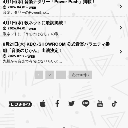
4月1日(水) 音楽ナタリー「Power Push」掲載！
2026.04.01
WEB
音楽ナタリーのPower&nb...
4月1日(水) 歌ネットに歌詞掲載！
2026.04.01
WEB
歌ネットに『うちのはなし』の歌...
8月21日(木) KBC×SHOWROOM 公式音楽バラエティ番
組「音楽のじかん」出演決定！
2025.07.17
WEB
九州から音楽で有名になりたいと...
1
2
...
次の10件 ›